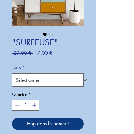
"SURFEUSE"
Prix
Prix
 29,00 € 
17,00 €
original
promotionnel
Taille
*
Quantité
*
Hop dans le panier !