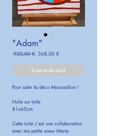
"Adam"
Prix
Prix
 920,00 € 
368,00 €
original
promotionnel
Rupture de stock
Pour saler ta déco Moussaillon !
Huile sur toile
81x65cm
Cette toile c'est une collaboration
avec ma petite soeur Marie