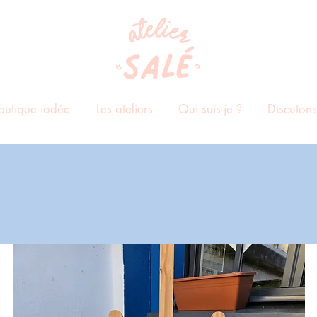
outique iodée
Les ateliers
Qui suis-je ?
Discutons