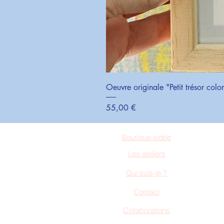
Oeuvre originale "Petit trésor colo
Prix
55,00 €
Boutique iodée
Les ateliers
Qui suis-je ?
Contact
Collaborations